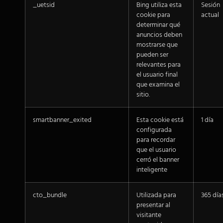
_uetsid
Bing utiliza esta
Sesión
cookie para
actual
determinar qué
anuncios deben
mostrarse que
pueden ser
relevantes para
el usuario final
que examina el
sitio.
smartbanner_exited
Esta cookie está
1 día
configurada
para recordar
que el usuario
cerró el banner
inteligente
cto_bundle
Utilizada para
365 día
presentar al
visitante