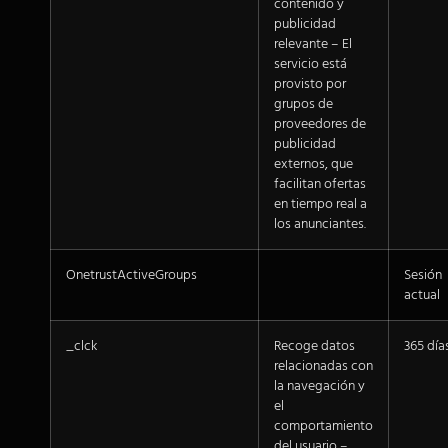
contenido y
publicidad
relevante – El
servicio está
provisto por
grupos de
proveedores de
publicidad
externos, que
facilitan ofertas
en tiempo real a
los anunciantes.
OnetrustActiveGroups
Sesión
actual
_clck
Recoge datos
365 día
relacionadas con
la navegación y
el
comportamiento
del usuario –