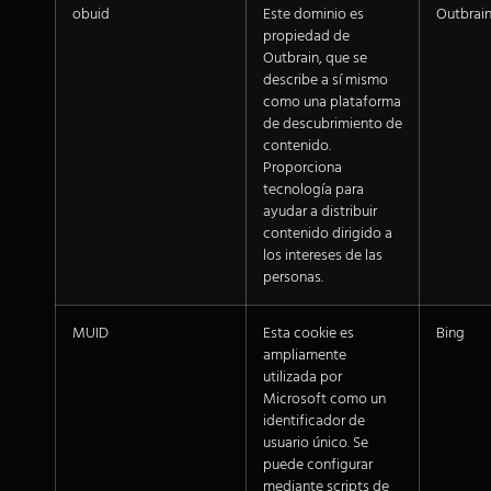
obuid
Este dominio es
Outbrai
propiedad de
Outbrain, que se
describe a sí mismo
como una plataforma
de descubrimiento de
contenido.
Proporciona
tecnología para
ayudar a distribuir
contenido dirigido a
los intereses de las
personas.
MUID
Esta cookie es
Bing
ampliamente
utilizada por
Microsoft como un
identificador de
usuario único. Se
puede configurar
mediante scripts de